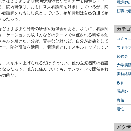
大学などさまざまな機関が勉強会やセミナーを開催してい
看護師
う。院内研修は、おもに新人看護師を対象にしているが、院
転職は
い看護師をおもに対象としている。参加費用は自己負担で参
きるだろう。
などさまざまな分野の研修や勉強会がある。さらに、看護師
カテゴ
ュニケーションの取り方などのテーマで開催される研修や勉
コミュ
スキルを磨きたい分野、苦手な分野など、自分が必要として
ナー、院外研修を活用し、看護師としてスキルアップしてい
スキル
勉強会
り、スキルを上げられるだけではない。他の医療機関の看護
大学病
となるだろう。地方に住んでいても、オンラインで開催され
実務経
魅力的だ。
教育
看護師
資格
適性
メタ情